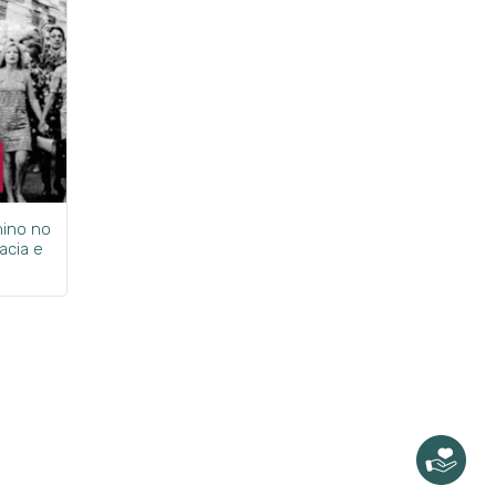
nino no
acia e