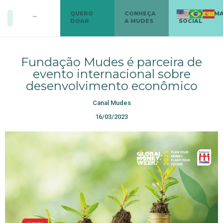
QUERO
CONHEÇA
TRANSFORM
DOAR
A MUDES
SOCIAL
Fundação Mudes é parceira de
evento internacional sobre
desenvolvimento econômico
Canal Mudes
16/03/2023