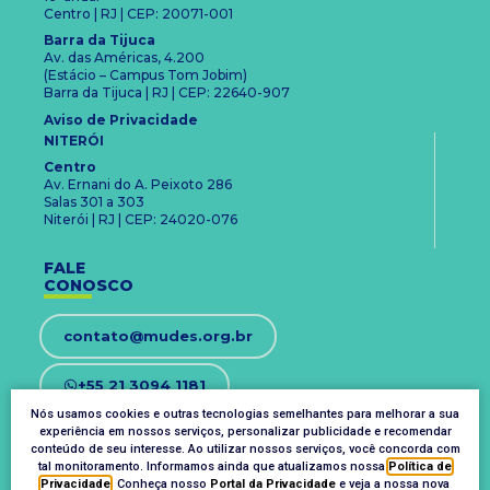
Centro | RJ | CEP: 20071-001
Barra da Tijuca
Av. das Américas, 4.200
(Estácio – Campus Tom Jobim)
Barra da Tijuca | RJ | CEP: 22640-907
Aviso de Privacidade
NITERÓI
Centro
Av. Ernani do A. Peixoto 286
Salas 301 a 303
Niterói | RJ | CEP: 24020-076
FALE
CONOSCO
contato@mudes.org.br
+55 21 3094 1181
Nós usamos cookies e outras tecnologias semelhantes para melhorar a sua
experiência em nossos serviços, personalizar publicidade e recomendar
OUVIDORIA
conteúdo de seu interesse. Ao utilizar nossos serviços, você concorda com
ouvidoria@mudes.org.br
tal monitoramento. Informamos ainda que atualizamos nossa
Política de
Privacidade
. Conheça nosso
Portal da Privacidade
e veja a nossa nova