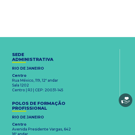
SEDE
ADMINISTRATIVA
RIO DE JANEIRO
Centro
Rua México, 119, 12º andar
Sala 1202
Centro | RJ | CEP: 20031-145
POLOS DE FORMAÇÃO
PROFISSIONAL
RIO DE JANEIRO
Centro
Avenida Presidente Vargas, 642
16º andar