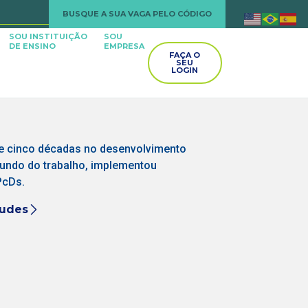
BUSQUE A SUA VAGA PELO CÓDIGO
SOU INSTITUIÇÃO
SOU
DE ENSINO
EMPRESA
FAÇA O
SEU
LOGIN
e cinco décadas no desenvolvimento
mundo do trabalho, implementou
PcDs.
Mudes