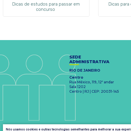
Dicas de estudos para passar em
Dicas para
concurso
SEDE
ADMINISTRATIVA
RIO DE JANEIRO
Centro
Rua México, 119, 12º andar
Sala 1202
Centro | RJ | CEP: 20031-145
Nós usamos cookies e outras tecnologias semelhantes para melhorar a sua exper