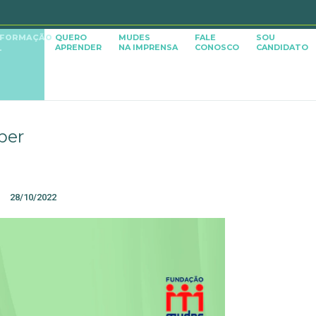
SFORMAÇÃO
QUERO
MUDES
FALE
SOU
APRENDER
NA IMPRENSA
CONOSCO
CANDIDATO
L
ber
28/10/2022