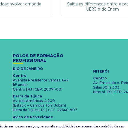
 desenvolver empatia
Saiba as diferenças entre a pr
UERJ e do Enem
POLOS DE FORMAÇÃO
PROFISSIONAL
RIO DE JANEIRO
NITERÓI
Centro
Centro
Avenida Presidente Vargas, 642
Av. Ernani do A. Pe
16º andar
Salas 301 a 303
Centro | RJ | CEP: 20071-001
Niterói | RJ | CEP:
Barra da Tijuca
Av. das Américas, 4.200
(Estácio – Campus Tom Jobim)
Barra da Tijuca | RJ | CEP: 22640-907
Aviso de Privacidade
iência em nossos serviços, personalizar publicidade e recomendar conteúdo de seu