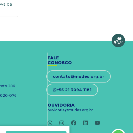
ova da
FALE
CONOSCO
contato@mudes.org.br
ixoto 286
+55 21 3094 1181
 24020-076
OUVIDORIA
ouvidoria@mudes.org.br