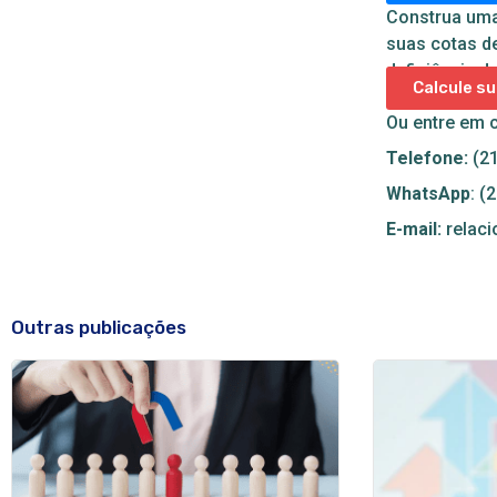
Construa uma 
suas cotas d
deficiência de
Calcule s
Ou entre em 
Telefone:
(21
WhatsApp
: (
E-mail:
relac
Outras publicações