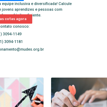
equipe inclusiva e diversificada! Calcule
e jovens aprendizes e pessoas com
 forma fácil e eficiente.
uas cotas agora
contato conosco:
) 3094-1149
21) 3094-1181
ionamento@mudes.org.br