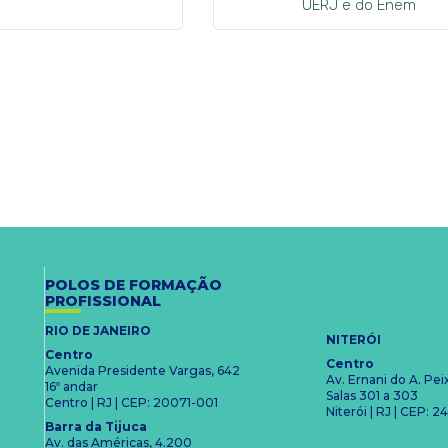
UERJ e do Enem
POLOS DE FORMAÇÃO
PROFISSIONAL
RIO DE JANEIRO
NITERÓI
Centro
Centro
Avenida Presidente Vargas, 642
Av. Ernani do A. Pe
16º andar
Salas 301 a 303
Centro | RJ | CEP: 20071-001
Niterói | RJ | CEP:
Barra da Tijuca
Av. das Américas, 4.200