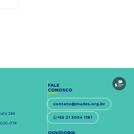
FALE
CONOSCO
contato@mudes.org.br
ixoto 286
+55 21 3094 1181
 24020-076
OUVIDORIA