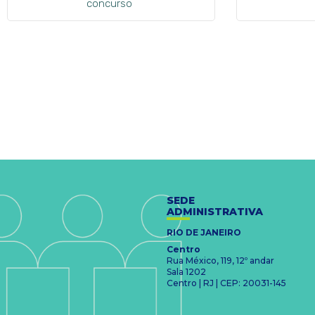
concurso
SEDE
ADMINISTRATIVA
RIO DE JANEIRO
Centro
Rua México, 119, 12º andar
Sala 1202
Centro | RJ | CEP: 20031-145