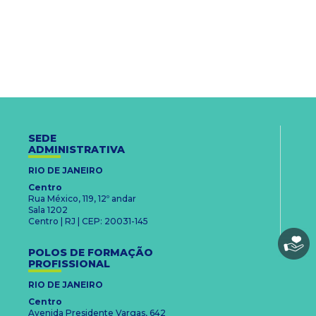
SEDE
ADMINISTRATIVA
RIO DE JANEIRO
Centro
Rua México, 119, 12º andar
Sala 1202
Centro | RJ | CEP: 20031-145
POLOS DE FORMAÇÃO
PROFISSIONAL
RIO DE JANEIRO
Centro
Avenida Presidente Vargas, 642