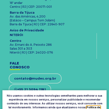
16º andar
Centro | RJ | CEP: 20071-001
Barra da Tijuca
Av. das Américas, 4.200
(Estácio – Campus Tom Jobim)
Barra da Tijuca | RJ | CEP: 22640-907
Aviso de Privacidade
NITERÓI
Centro
Av. Ernani do A. Peixoto 286
Salas 301 a 303
Niterói | RJ | CEP: 24020-076
FALE
CONOSCO
contato@mudes.org.br
+55 21 3094 1181
Nós usamos cookies e outras tecnologias semelhantes para melhorar a sua
experiência em nossos serviços, personalizar publicidade e recomendar
OUVIDORIA
conteúdo de seu interesse. Ao utilizar nossos serviços, você concorda com
ouvidoria@mudes.org.br
tal monitoramento. Informamos ainda que atualizamos nossa
Política de