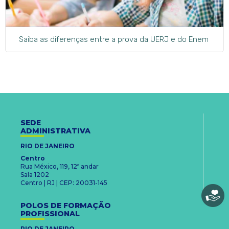
Saiba as diferenças entre a prova da UERJ e do Enem
SEDE
ADMINISTRATIVA
RIO DE JANEIRO
Centro
Rua México, 119, 12º andar
Sala 1202
Centro | RJ | CEP: 20031-145
POLOS DE FORMAÇÃO
PROFISSIONAL
RIO DE JANEIRO