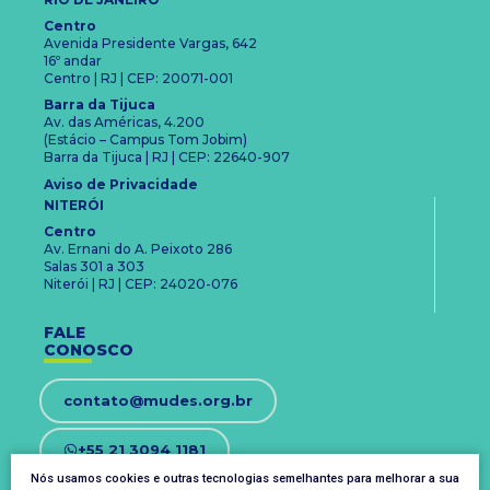
Centro
Avenida Presidente Vargas, 642
16º andar
Centro | RJ | CEP: 20071-001
Barra da Tijuca
Av. das Américas, 4.200
(Estácio – Campus Tom Jobim)
Barra da Tijuca | RJ | CEP: 22640-907
Aviso de Privacidade
NITERÓI
Centro
Av. Ernani do A. Peixoto 286
Salas 301 a 303
Niterói | RJ | CEP: 24020-076
FALE
CONOSCO
contato@mudes.org.br
+55 21 3094 1181
Nós usamos cookies e outras tecnologias semelhantes para melhorar a sua