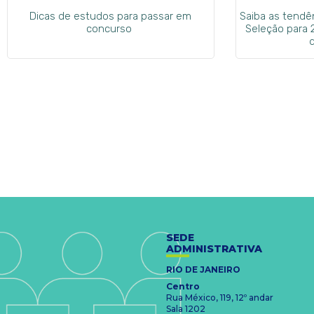
Dicas de estudos para passar em
Saiba as tend
concurso
Seleção para 
SEDE
ADMINISTRATIVA
RIO DE JANEIRO
Centro
Rua México, 119, 12º andar
Sala 1202