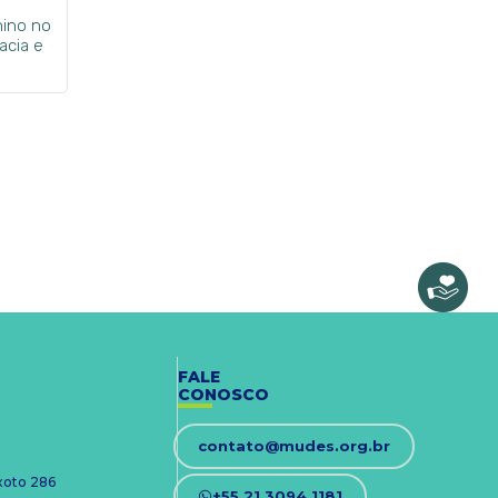
nino no
acia e
FALE
CONOSCO
contato@mudes.org.br
ixoto 286
+55 21 3094 1181