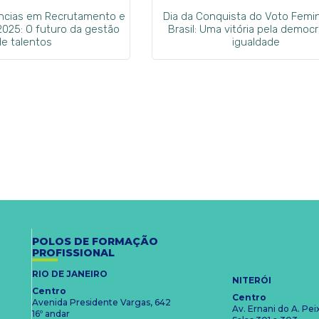
ências em Recrutamento e
Dia da Conquista do Voto Femi
2025: O futuro da gestão
Brasil: Uma vitória pela democr
de talentos
igualdade
POLOS DE FORMAÇÃO
PROFISSIONAL
RIO DE JANEIRO
NITERÓI
Centro
Centro
Avenida Presidente Vargas, 642
Av. Ernani do A. Pe
16º andar