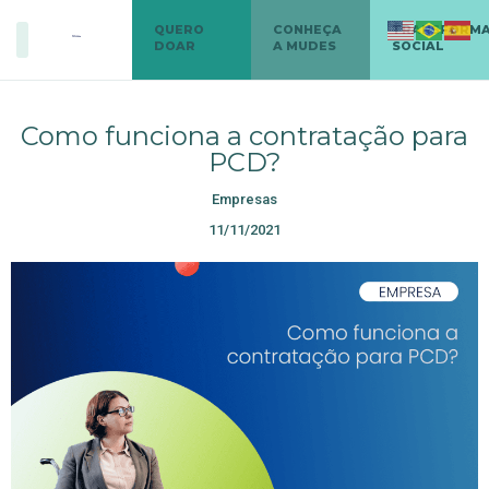
QUERO
CONHEÇA
TRANSFORM
DOAR
A MUDES
SOCIAL
Como funciona a contratação para
PCD?
Empresas
11/11/2021