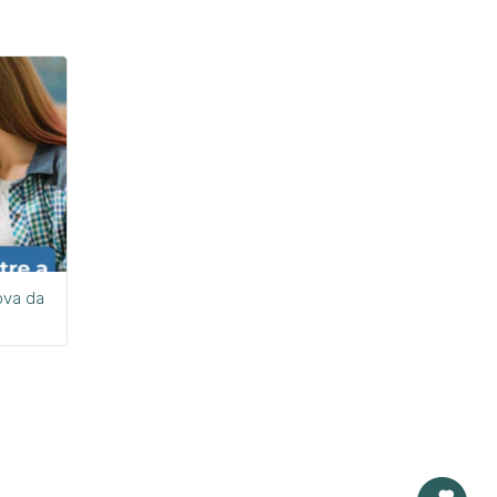
ova da