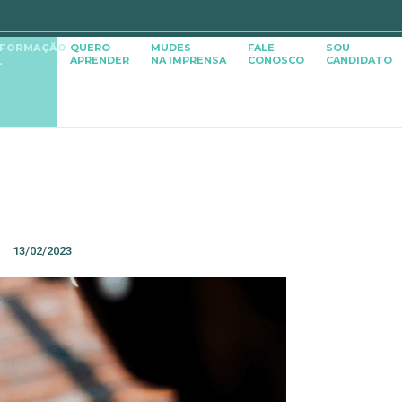
SFORMAÇÃO
QUERO
MUDES
FALE
SOU
APRENDER
NA IMPRENSA
CONOSCO
CANDIDATO
L
13/02/2023