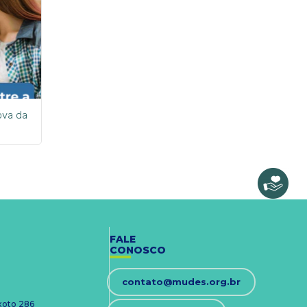
ova da
FALE
CONOSCO
contato@mudes.org.br
ixoto 286