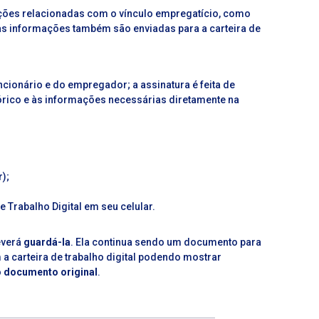
ações relacionadas com o vínculo empregatício, como
stas informações também são enviadas para a carteira de
uncionário e do empregador; a assinatura é feita de
órico e às informações necessárias diretamente na
r
);
de Trabalho Digital em seu celular.
everá
guardá-la
. Ela continua sendo um documento para
a carteira de trabalho digital podendo mostrar
o documento original
.