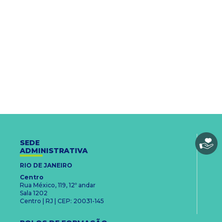
SEDE
ADMINISTRATIVA
RIO DE JANEIRO
Centro
Rua México, 119, 12º andar
Sala 1202
Centro | RJ | CEP: 20031-145