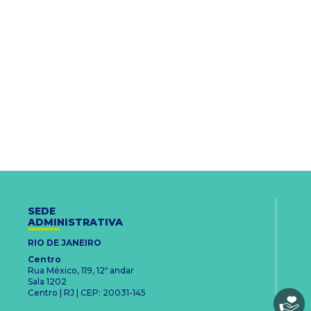
SEDE
ADMINISTRATIVA
RIO DE JANEIRO
Centro
Rua México, 119, 12º andar
Sala 1202
Centro | RJ | CEP: 20031-145