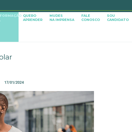
SFORMAÇÃO
QUERO
MUDES
FALE
SOU
APRENDER
NA IMPRENSA
CONOSCO
CANDIDATO
L
olar
17/01/2024