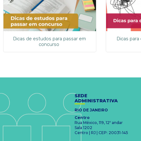
Dicas de estudos para passar em
Dicas para
concurso
SEDE
ADMINISTRATIVA
RIO DE JANEIRO
Centro
Rua México, 119, 12º andar
Sala 1202
Centro | RJ | CEP: 20031-145