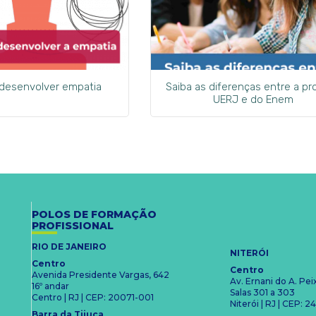
 desenvolver empatia
Saiba as diferenças entre a pr
UERJ e do Enem
POLOS DE FORMAÇÃO
PROFISSIONAL
RIO DE JANEIRO
NITERÓI
Centro
Centro
Avenida Presidente Vargas, 642
Av. Ernani do A. Pe
16º andar
Salas 301 a 303
Centro | RJ | CEP: 20071-001
Niterói | RJ | CEP:
Barra da Tijuca