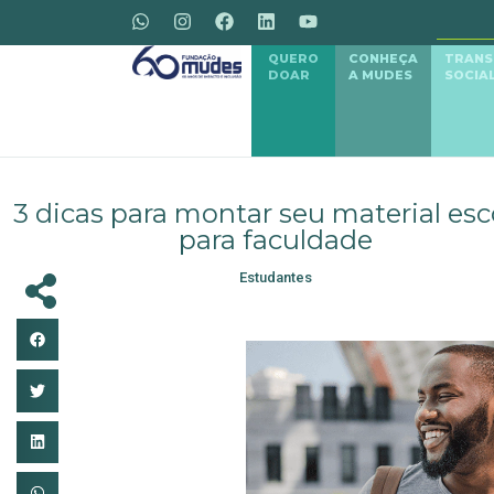
QUERO
CONHEÇA
TRAN
DOAR
A MUDES
SOCIA
3 dicas para montar seu material esc
para faculdade
Estudantes